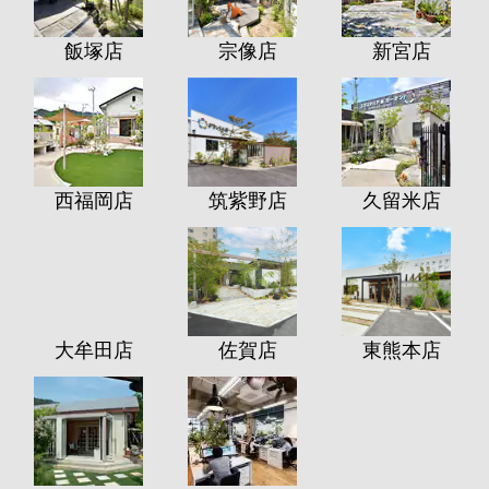
飯塚店
宗像店
新宮店
西福岡店
筑紫野店
久留米店
大牟田店
佐賀店
東熊本店