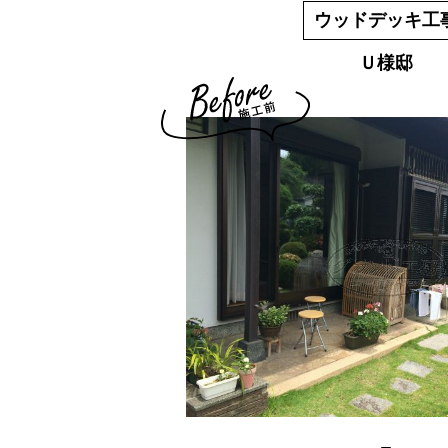
ウッドデッキ工
Ｕ様邸