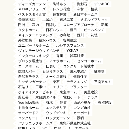
ディーズガーデン
防球ネット
御影石
デッキDC
＃YKKアリューズ
レンガ花壇
今村
植栽
ベストスタイル賞
住友林業
新日本ホームズ
長崎材木店
土留め
東洋工業
＃ポルドブリック
門塀
武内
目隠し
スロープアプローチ
新築
タクトホーム
日石ハウス
棚田
ビームベンチ
＃インターロッキング
砂利敷
西川
花壇
外壁塗装
積水ハウス
谷川建設
ユニバーサルホーム
ルシアスフェンス
ヴィンテージウッドベンチ
YKKAP
インターロッキング
香川
雑草対策
ブロック塀塗装
アエラホーム
センコーホーム
エースホーム
仕切り
コンクリート製枕木
隙間カバー
石貼りテラス
展示場紹介
駐車場
自然石テラス
オークス建設
健康住宅
キッチンガーデン
栗石
テラスエッジ
三協アルミ
石貼り
工事中
エリア
プランター
ケイアイスタービルド
東宝ホーム
美里建設
梁延長
木目調タイル
電動ゲート
テラス
YouTube動画
枕木
物置
西武不動産
香椎建設
トヨタホーム
エクステリア
レンガ角柱
オーバードア
ウッドデッキ
カーポート
コンクリート
ロックガーデン
照明
パナソニックホームズ
東急不動産株式会社
防犯カメラ
SC
門扉
人工木デッキ