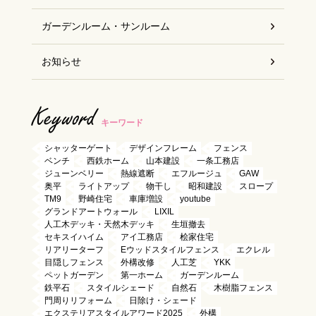
ガーデンルーム・サンルーム
お知らせ
Keyword
キーワード
シャッターゲート
デザインフレーム
フェンス
ベンチ
西鉄ホーム
山本建設
一条工務店
ジューンベリー
熱線遮断
エフルージュ
GAW
奥平
ライトアップ
物干し
昭和建設
スロープ
TM9
野崎住宅
車庫増設
youtube
グランドアートウォール
LIXIL
人工木デッキ・天然木デッキ
生垣撤去
セキスイハイム
アイ工務店
桧家住宅
リアリーターフ
Eウッドスタイルフェンス
エクレル
目隠しフェンス
外構改修
人工芝
YKK
ペットガーデン
第一ホーム
ガーデンルーム
鉄平石
スタイルシェード
自然石
木樹脂フェンス
門周りリフォーム
日除け・シェード
エクステリアスタイルアワード2025
外構