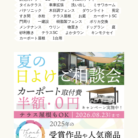
タイルテラス
車庫拡張
洗い出し
ミサワホーム
パナソニック
木目調フェンス
ダウンライト
剪定
すき間
水栓
テラス屋根
お庭
カーポートSC
門周り
一建設
樹脂製フェンス
ポリカ交換
メンテナンス
ウリン
物置き
ドッグラン
庭
砂利敷き
テラスSC
よかタウン
キンモクセイ
カーポート屋根
1台用