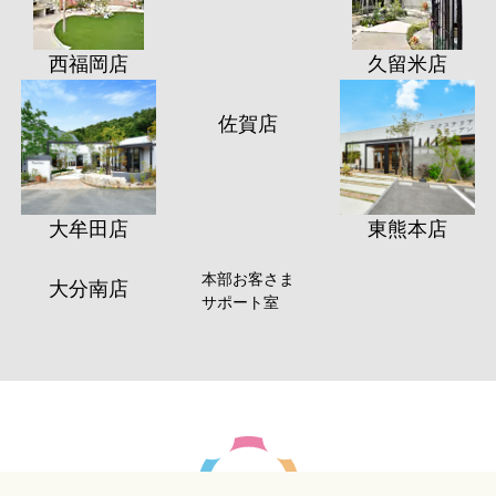
西福岡店
久留米店
筑紫野店
大牟田店
佐賀店
東熊本店
本部お客さま
大分南店
サポート室