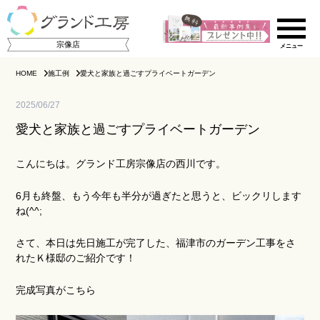
宗像店
HOME
施工例
愛犬と家族と過ごすプライベートガーデン
2025/06/27
愛犬と家族と過ごすプライベートガーデン
こんにちは。グランド工房宗像店の西川です。
6月も終盤、もう今年も半分が過ぎたと思うと、ビックリします
ご相談の流れ
ね(^^;
店舗のご案内
さて、本日は先日施工が完了した、福津市のガーデン工事をさ
れたＫ様邸のご紹介です！
施工事例集
完成写真がこちら
スタッフ紹介