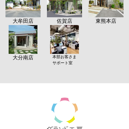
大牟田店
佐賀店
東熊本店
本部お客さま
大分南店
サポート室