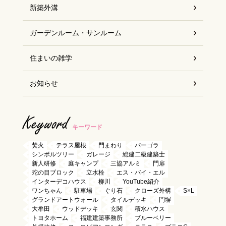
新築外溝
ガーデンルーム・サンルーム
住まいの雑学
お知らせ
Keyword
キーワード
焚火
テラス屋根
門まわり
パーゴラ
シンボルツリー
ガレージ
総建二級建築士
新人研修
庭キャンプ
三協アルミ
門扉
蛇の目ブロック
立水栓
エス・バイ・エル
インターデコハウス
柳川
YouTube紹介
ワンちゃん
駐車場
ぐり石
クローズ外構
S×L
グランドアートウォール
タイルデッキ
門塀
大牟田
ウッドデッキ
玄関
積水ハウス
トヨタホーム
福建建築事務所
ブルーベリー