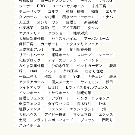
外構改修
ヨーロピアンロング
テラス
プラスG
ジーポートPRO
ユニバーサルホーム
未来工房
チューリップ
ゴルフ
植栽・植物
物置
エリア
タマホーム
今村組
積水ツーユーホーム
イナバ
人工芝
オンリーワン
目隠し
新築外構
住友林業
新産住宅
アイ工務店
タイル
エクステリア
タカショー
雑草対策
大牟田新築外構
セキスイハイム
アーバンホーム
眞和工房
カーポート
エクステリアフェア
三協立山アルミ
施工例
柳川新築外構
リアルトハーツ
拓建ホーム
スロープ
シェード
化粧ブロック
ディーズガーデン
イベント
みやま新築外構
ひのき住宅
ペットガーデン
花壇
緑
LIXIL
ペット
外構工事
ひかり住建
一条工務店
植栽
荒尾
YKK
ナチュレ
雑草
アテリアホーム
個人メーカー
ヤマモミジ
鶴田
ライトアップ
日よけ
Eウッドスタイルフェンス
イシンホーム
ミサワホーム
防犯対策
目隠しフェンス
アプローチ
インターロッキング
樹脂フェンス
ダイワハウス
高木設計
外構
境界フェンス
フェンス
エクシスランド
畑
大和ハウス
アイビー技建
マシュマロ
エクシス
土間
フランドルポルフィード
ブロック
門周り
スカイホーム