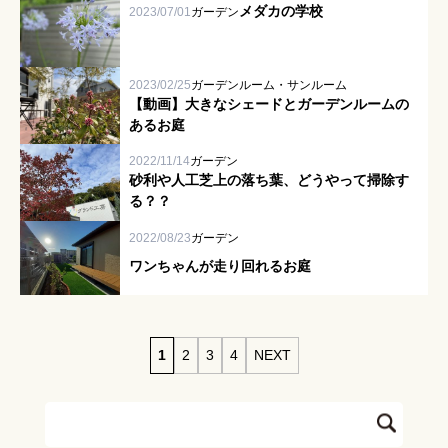
メダカの学校
2023/07/01
ガーデン
お客様の声
2023/02/25
ガーデンルーム・サンルーム
スタッフブログ
【動画】大きなシェードとガーデンルームの
あるお庭
2022/11/14
ガーデン
砂利や人工芝上の落ち葉、どうやって掃除す
る？？
2022/08/23
ガーデン
ワンちゃんが走り回れるお庭
1
2
3
4
NEXT