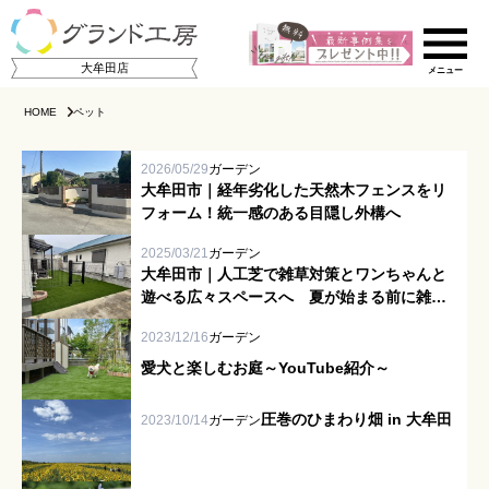
大牟田店
HOME
ペット
2026/05/29
ガーデン
大牟田市｜経年劣化した天然木フェンスをリ
フォーム！統一感のある目隠し外構へ
2025/03/21
ガーデン
大牟田市｜人工芝で雑草対策とワンちゃんと
遊べる広々スペースへ 夏が始まる前に雑草
ご相談の流れ
の処置を進めましょう！
2023/12/16
ガーデン
店舗のご案内
愛犬と楽しむお庭～YouTube紹介～
施工事例集
圧巻のひまわり畑 in 大牟田
2023/10/14
ガーデン
スタッフ紹介