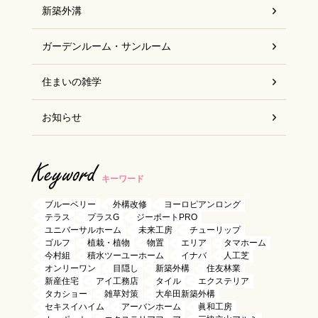
新築外溝
ガーデンルーム・サンルーム
住まいの雑学
お知らせ
Keyword
キーワード
ブルーベリー
外構改修
ヨーロピアンロング
テラス
プラスG
ジーポートPRO
ユニバーサルホーム
未来工房
チューリップ
ゴルフ
植栽・植物
物置
エリア
タマホーム
今村組
積水ツーユーホーム
イナバ
人工芝
オンリーワン
目隠し
新築外構
住友林業
新産住宅
アイ工務店
タイル
エクステリア
タカショー
雑草対策
大牟田新築外構
セキスイハイム
アーバンホーム
眞和工房