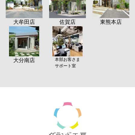
大牟田店
佐賀店
東熊本店
本部お客さま
大分南店
サポート室