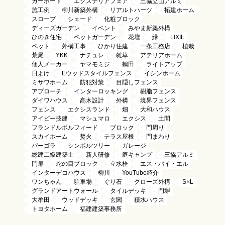
カーポート
エクステリアフェア
三協立山アルミ
施工例
柳川新築外構
リアルトハーツ
拓建ホーム
スロープ
シェード
化粧ブロック
ディーズガーデン
イベント
みやま新築外構
ひのき住宅
ペットガーデン
花壇
緑
LIXIL
ペット
外構工事
ひかり住建
一条工務店
植栽
荒尾
YKK
ナチュレ
雑草
アテリアホーム
個人メーカー
ヤマモミジ
鶴田
ライトアップ
日よけ
Eウッドスタイルフェンス
イシンホーム
ミサワホーム
防犯対策
目隠しフェンス
アプローチ
インターロッキング
樹脂フェンス
ダイワハウス
高木設計
外構
境界フェンス
フェンス
エクシスランド
畑
大和ハウス
アイビー技建
マシュマロ
エクシス
土間
フランドルポルフィード
ブロック
門周り
スカイホーム
焚火
テラス屋根
門まわり
パーゴラ
シンボルツリー
ガレージ
総建二級建築士
新人研修
庭キャンプ
三協アルミ
門扉
蛇の目ブロック
立水栓
エス・バイ・エル
インターデコハウス
柳川
YouTube紹介
ワンちゃん
駐車場
ぐり石
クローズ外構
S×L
グランドアートウォール
タイルデッキ
門塀
大牟田
ウッドデッキ
玄関
積水ハウス
トヨタホーム
福建建築事務所