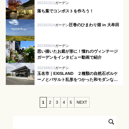
2023/12/12
ガーデン
お客様の声
落ち葉でコンポストを作ろう！
圧巻のひまわり畑 in 大牟田
スタッフブログ
2023/10/14
ガーデン
2023/09/24
ガーデン
思い描いたお庭が形に！憧れのヴィンテージ
ガーデンをインタビュー動画で紹介
2023/06/13
ガーデン
玉名市｜EXISLAND ２種類の自然石ボルケ
ーノとバサルト乱形をつかった和モダンなア
プローチ
1
2
3
4
5
NEXT