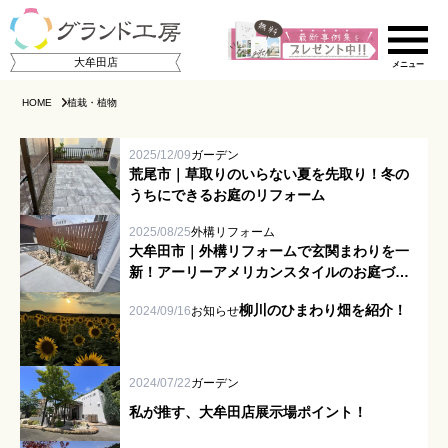
大牟田店
HOME
植栽・植物
2025/12/09
ガーデン
荒尾市｜草取りのいらない夏を先取り！冬の
うちにできるお庭のリフォーム
2025/08/25
外構リフォーム
大牟田市｜外構リフォームで玄関まわりを一
新！アーリーアメリカンスタイルのお庭づく
ご相談の流れ
り
柳川のひまわり畑を紹介！
2024/09/16
お知らせ
店舗のご案内
施工事例集
2024/07/22
ガーデン
私が推す、大牟田店展示場ポイント！
スタッフ紹介