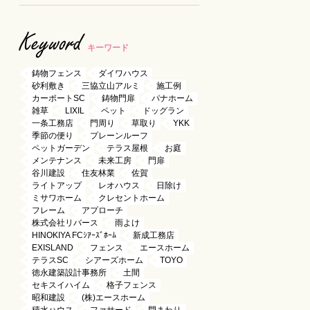
Keyword
キーワード
鋳物フェンス
ダイワハウス
砂利敷き
三協立山アルミ
施工例
カーポートSC
鋳物門扉
パナホーム
雑草
LIXIL
ペット
ドッグラン
一条工務店
門周り
草取り
YKK
季節の便り
プレーンルーフ
ペットガーデン
テラス屋根
お庭
メンテナンス
未来工房
門扉
谷川建設
住友林業
佐賀
ライトアップ
レオハウス
日除け
ミサワホーム
クレセントホーム
フレーム
アプローチ
株式会社リバース
雨よけ
HINOKIYA FCｼｱｰｽﾞﾎｰﾑ
新成工務店
EXISLAND
フェンス
エースホーム
テラスSC
シアーズホーム
TOYO
徳永建築設計事務所
土間
セキスイハイム
格子フェンス
昭和建設
(株)エースホーム