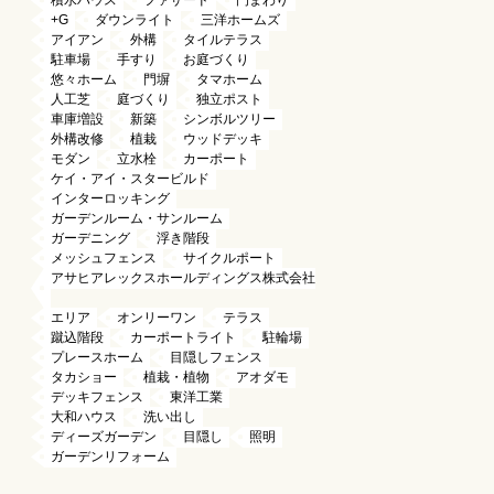
積水ハウス
ファサード
門まわり
+G
ダウンライト
三洋ホームズ
アイアン
外構
タイルテラス
駐車場
手すり
お庭づくり
悠々ホーム
門塀
タマホーム
人工芝
庭づくり
独立ポスト
車庫増設
新築
シンボルツリー
外構改修
植栽
ウッドデッキ
モダン
立水栓
カーポート
ケイ・アイ・スタービルド
インターロッキング
ガーデンルーム・サンルーム
ガーデニング
浮き階段
メッシュフェンス
サイクルポート
アサヒアレックスホールディングス株式会社
エリア
オンリーワン
テラス
蹴込階段
カーポートライト
駐輪場
プレースホーム
目隠しフェンス
タカショー
植栽・植物
アオダモ
デッキフェンス
東洋工業
大和ハウス
洗い出し
ディーズガーデン
目隠し
照明
ガーデンリフォーム