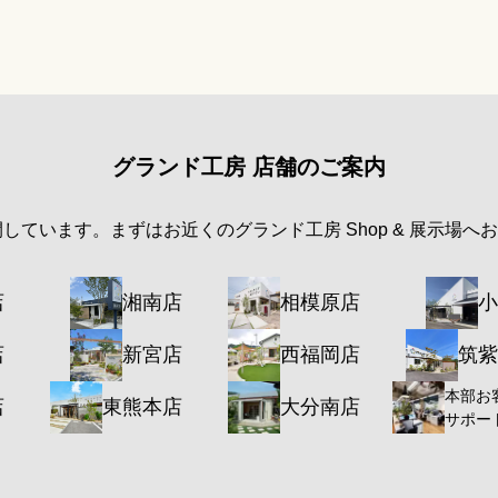
グランド工房 店舗のご案内
開しています。まずはお近くのグランド工房 Shop & 展示場へ
店
湘南店
相模原店
小
店
新宮店
西福岡店
筑紫
本部お
店
東熊本店
大分南店
サポー