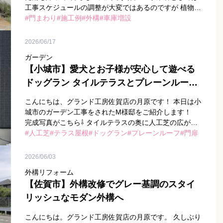
工事スケジュールの調整が大変ではあるのですが 植物に
とっては恵みの雨、展示場の緑も生き生きしています…
門まわり
施工例
外構
車庫増設
[…]
2026/06/17
ガーデン
【小城市】愛犬とお子様が安心して遊べる
ドッグラン タイルテラスとプレーンルーフ
で暮らしも快適に
こんにちは、グランド工房佐賀店の月原です！ 本日は小
城市のガーデン工事をされたM様邸をご紹介します！
完成写真がこちら⇩ タイルテラスの奥に人工芝の広が
る、ワンちゃんとお子さまが安心して遊べるお庭が完成
人工芝
テラス屋根
ドッグラン
プレーンルーフ
門扉
しま […]
2026/06/03
外構リフォーム
【佐賀市】外構改修でグレー基調のスタイ
リッシュなモダン外構へ
こんにちは。グランド工房佐賀店の月原です。 久しぶり