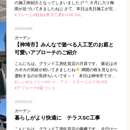
の施工例紹介となってしまいました (^ ^; ６月に入り梅
雨が近づいてきましたね⛆ さて、本日は先日施工が完了
した、佐賀市の外構改修工事をされたI様邸のご紹介で
フレーム
植栽
東洋工業
+G
LIXIL
す！ 完 […]
2026/04/06
ガーデン
【神埼市】みんなで遊べる人工芝のお庭と
可愛いアプローチのご紹介
こんにちは。グランド工房佐賀店の月原です。 最近はポ
カポカの気候が続いてきましたね
満開の桜を見ながら
運転するのが気持ちいいです～！ 本日は神埼市でガー
デン工事をされたM様邸のご紹介です！ 完成写真がこち
シンボルツリー
ケイ・アイ・スタービルド
LIXIL
[…]
アプローチ
庭づくり
2026/01/24
ガーデン
暮らしがより快適に テラスSC工事
こんにちは。グランド工房佐賀店の藤﨑です。 今日は一