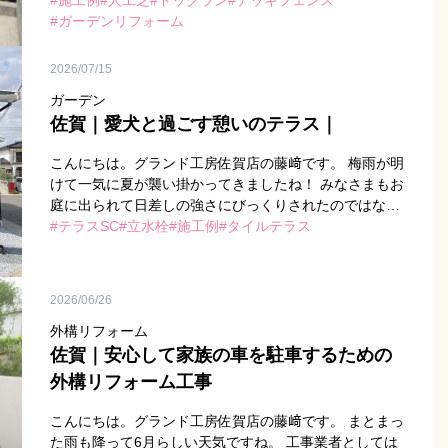
のび過ごしたくなる季節ですね。 今回は、佐賀市のガー
施工例
人工芝
ドッグラン
デッキフェンス
デン工事（人工 […]
ガーデンリフォーム
2026/07/15
ガーデン
佐賀｜愛犬と過ごす憩いのテラス｜
こんにちは。グランド工房佐賀店の藤﨑です。 梅雨が明
けて一気に夏が襲い掛かってきましたね！ みなさまもお
庭に出られて日差しの強さにびっくりされたのではない
でしょうか… さて、本日はお庭の工事をお手伝いさせ
テラスSC
立水栓
施工例
タイルテラス
て […]
2026/06/26
外構リフォーム
佐賀｜安心して家族の車を駐車するための
外構リフォーム工事
こんにちは。グランド工房佐賀店の藤﨑です。 まとまっ
た雨も降って6月らしい天気ですね。 工事業者としては