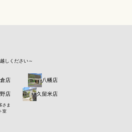
お越しください～
倉店
八幡店
野店
久留米店
客さま
ト室