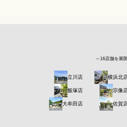
～16店舗を展
立川店
横浜北
飯塚店
宗像
大牟田店
佐賀