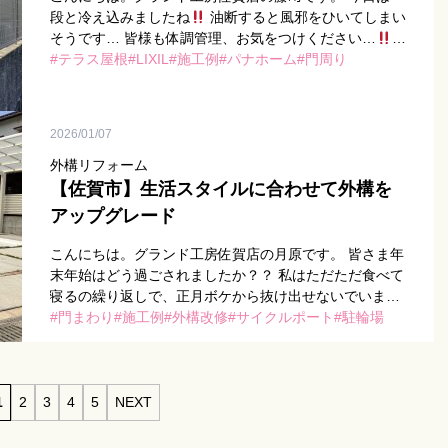
段と冷え込みましたね
油断すると風邪をひいてしまい
そうです… 皆様も体調管理、お気をつけください…
さて、本日は以前テラスSC工事をお手伝いさせていた
テラス屋根
LIXIL
施工例
パナホーム
門周り
[…]
2026/01/07
外構リフォーム
【佐賀市】生活スタイルに合わせて外構を
アップグレード
こんにちは。グランド工房佐賀店の月原です。 皆さま年
末年始はどう過ごされましたか？？ 私はただただ食べて
寝るの繰り返しで、正月ボケから抜け出せないでいま
す……。 さて、本日は佐賀市の外構改修工事をされたM
門まわり
施工例
外構改修
サイクルポート
駐輪場
様邸のご紹介です […]
1
2
3
4
5
NEXT