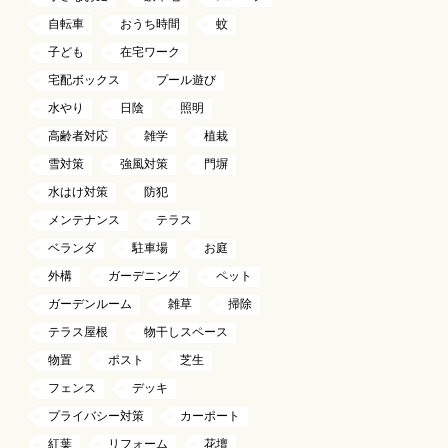
自転車
おうち時間
蚊
子ども
在宅ワーク
宅配ボックス
プール遊び
水やり
日陰
照明
高齢者対応
雑学
植栽
雪対策
強風対策
門塀
水はけ対策
防犯
メンテナンス
テラス
ベランダ
駐車場
お庭
外構
ガーデニング
ペット
ガーデンルーム
雑草
掃除
テラス屋根
物干しスペース
物置
ポスト
芝生
フェンス
デッキ
プライバシー対策
カーポート
紅葉
リフォーム
花壇