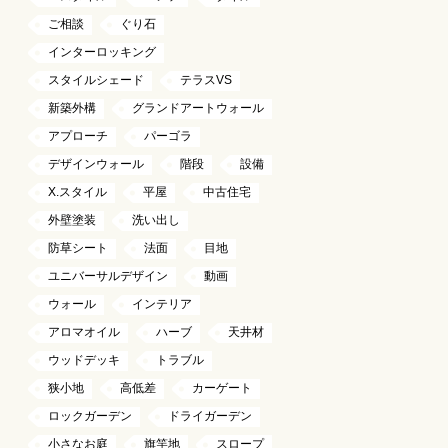
ご相談
ぐり石
インターロッキング
スタイルシェード
テラスVS
新築外構
グランドアートウォール
アプローチ
パーゴラ
デザインウォール
階段
設備
X.スタイル
平屋
中古住宅
外壁塗装
洗い出し
防草シート
法面
目地
ユニバーサルデザイン
動画
ウォール
インテリア
アロマオイル
ハーブ
天井材
ウッドデッキ
トラブル
狭小地
高低差
カーゲート
ロックガーデン
ドライガーデン
小さなお庭
旗竿地
スロープ