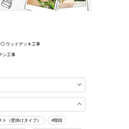
ウッドデッキ工事
デン工事
0万円前後
200万円前後
スト（壁掛けタイプ）
#階段