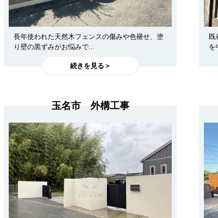
長年使われた天然木フェンスの傷みや色褪せ、塗
既
り壁の黒ずみがお悩みで...
を
続きを見る＞
玉名市 外構工事