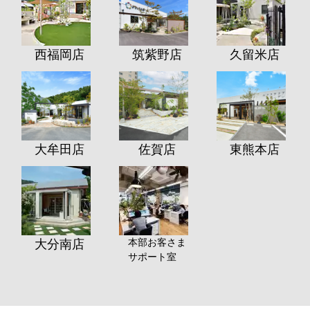
西福岡店
筑紫野店
久留米店
大牟田店
佐賀店
東熊本店
本部お客さま
大分南店
サポート室