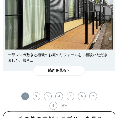
一部レンガ敷きと植栽のお庭のリフォームをご相談いただき
ました。掃き...
続きを見る＞
1
2
3
4
5
6
7
8
次へ