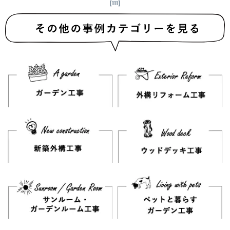
[111]