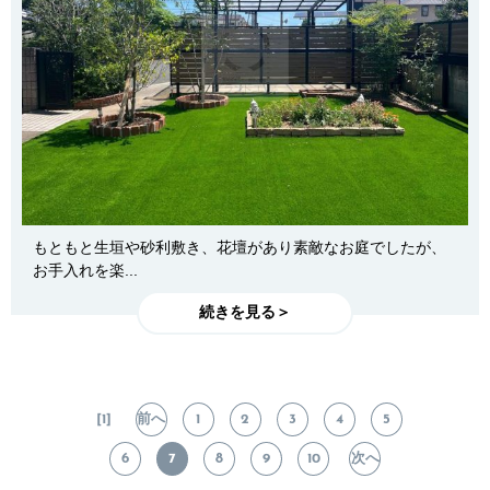
もともと生垣や砂利敷き、花壇があり素敵なお庭でしたが、
お手入れを楽...
続きを見る＞
[1]
前へ
1
2
3
4
5
6
7
8
9
10
次へ