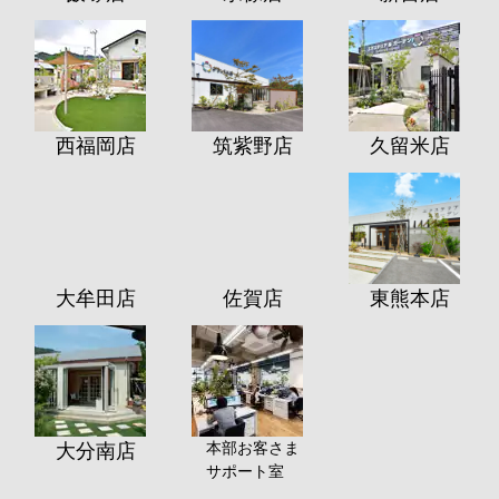
西福岡店
筑紫野店
久留米店
大牟田店
佐賀店
東熊本店
本部お客さま
大分南店
サポート室