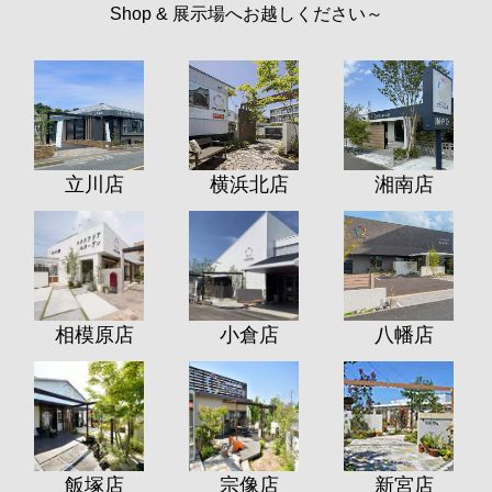
Shop & 展示場へお越しください～
立川店
横浜北店
湘南店
相模原店
小倉店
八幡店
飯塚店
宗像店
新宮店