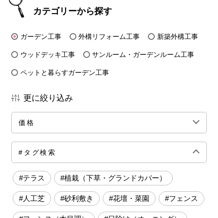
カテゴリーから探す
ガーデン工事
外構リフォーム工事
新築外構工事
ウッドデッキ工事
サンルーム・ガーデンルーム工事
ペットと暮らすガーデン工事
更に絞り込み
価格
全ての価格帯
～50万円前後
100万円前後
#タグ検索
150万円前後
200万円前後
250万円前後
#テラス
#植栽（下草・グランドカバー）
300万円前後
500万円～
#人工芝
#砂利敷き
#花壇・菜園
#フェンス