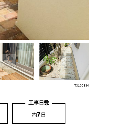
T3106334
工事日数
7
約
日
。