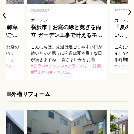
2026/08/05
2026/06/23
ガーデン
ガーデン
放！雑草
横浜市｜お庭の緑と寛ぎを両
「夏の
別でご紹
立 ガーデン工事で叶えるモダ
い…」
ンなテラス
アイテ
横浜北店の
こんにちは。先週は過ごしやすい日が
こんにち
ド
の中で、
続いたかと思えば今週は夏本番！な日
イサです
草が…」
が続きますね… 皆さまいかがお過ご
る時期に
かないんで
テラス
しでしょうか。 さて、本日は昨年横
テラス
フェンス
プライバシー対策
調服が支
シェード
よく伺いま
浜市でガーデン工事をお手伝いさせて
門まわり
テラスSC
を乗り切
テンスに
いただきました、U様邸のご紹介で
暑い季節
す！ 完成写真がこ […]
お […]
外構リフォーム