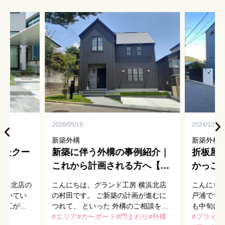
2026/05/19
2024/12/08
新築外構
新築外構
したクー
新築に伴う外構の事例紹介｜
折板屋
これから計画される方へ【港
かっこ
北エリア】
た
横浜北店の
こんにちは、グランド工房 横浜北店
こんにち
続いてい
の村田です。 ご新築の計画が進むに
戸浦です。
施工が完
つれて、 といった 外構のご相談を良
も中旬に
工事をされ
くいただきます。 毎日の出入りを支
エリア
カーポート
門まわり
外構
師走とい
プライバ