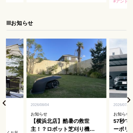
前も少しご
えるアプローチ、車の動きを左右する
かとバタ
アンドハ
が、今回は
駐車スペース、家族が楽しめるお
皆様にお
庭…。 外構は“ […]
でしょうか 
お知らせ
2026/08/04
2026/07/01
お知らせ
お知らせ
す！
【横浜北店】酷暑の救世
57秒
主！？ロボット芝刈り機
ーポリ
、厚くお礼