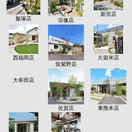
新宮店
飯塚店
宗像店
西福岡店
久留米店
筑紫野店
大牟田店
佐賀店
東熊本店