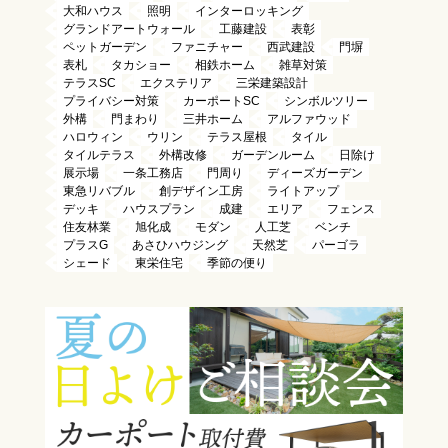
大和ハウス
照明
インターロッキング
グランドアートウォール
工藤建設
表彰
ペットガーデン
ファニチャー
西武建設
門塀
表札
タカショー
相鉄ホーム
雑草対策
テラスSC
エクステリア
三栄建築設計
プライバシー対策
カーポートSC
シンボルツリー
外構
門まわり
三井ホーム
アルファウッド
ハロウィン
ウリン
テラス屋根
タイル
タイルテラス
外構改修
ガーデンルーム
日除け
展示場
一条工務店
門周り
ディーズガーデン
東急リバブル
創デザイン工房
ライトアップ
デッキ
ハウスプラン
成建
エリア
フェンス
住友林業
旭化成
モダン
人工芝
ベンチ
プラスG
あさひハウジング
天然芝
パーゴラ
シェード
東栄住宅
季節の便り