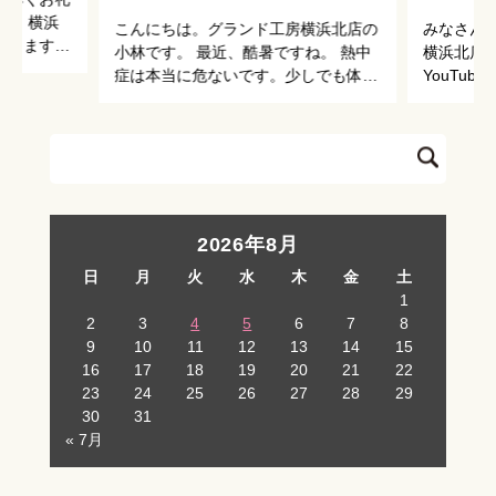
Automowerが仲間入りでお
房 横浜
こんにちは。グランド工房横浜北店の
みなさん
手入れが楽に！
なります。
小林です。 最近、酷暑ですね。 熱中
横浜北店
店を心より
症は本当に危ないです。少しでも体調
YouTu
でのご相
に違和感があったら涼しい場所に避難
ご紹介です
ご予約をい
してください。 さて、今回は横浜北
どころが
店に新しく仲間入りしましたロボット
ョート動
[…]
よりも安価
2026年8月
日
月
火
水
木
金
土
1
2
3
4
5
6
7
8
9
10
11
12
13
14
15
16
17
18
19
20
21
22
23
24
25
26
27
28
29
30
31
« 7月