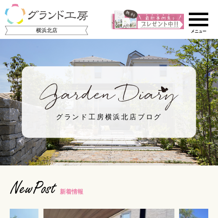
横浜北店
グランド工房横浜北店ブログ
ご相談の流れ
店舗のご案内
NewPost
施工事例集
新着情報
スタッフ紹介