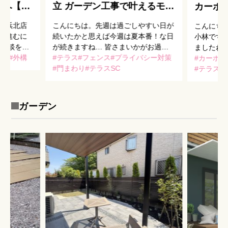
方へ【港
立 ガーデン工事で叶えるモダ
カーポ
ンなテラス
叶える
横浜北店
こんにちは。先週は過ごしやすい日が
こんにち
が進むに
続いたかと思えば今週は夏本番！な日
小林です
ご相談を良
が続きますね… 皆さまいかがお過ご
ましたね
入りを支
わり
外構
しでしょうか。 さて、本日は昨年横
テラス
フェンス
プライバシー対策
てお過ごし
カーポー
を左右する
浜市でガーデン工事をお手伝いさせて
門まわり
テラスSC
さんで販
テラスS
めるお
いただきました、U様邸のご紹介で
ートSCとテ
す！ 完成写真がこ […]
ガーデン