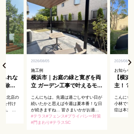
お客様の声
スタッフブログ
2026/08/05
2026/08/04
施工例
お知らせ
出られな
横浜市｜お庭の緑と寛ぎを両
【横浜
日除け
立 ガーデン工事で叶えるモダ
主！？
/シェー
ンなテラス
Auto
横浜北店の
こんにちは。先週は過ごしやすい日が
こんにち
手入れ
気を付け
続いたかと思えば今週は夏本番！な日
小林です。
ね。 空
が続きますね… 皆さまいかがお過ご
症は本当
はこれで夏
除け
しでしょうか。 さて、本日は昨年横
テラス
フェンス
プライバシー対策
に違和感
！ さて、
浜市でガーデン工事をお手伝いさせて
門まわり
テラスSC
してくだ
来る前に、
いただきました、U様邸のご紹介で
店に新し