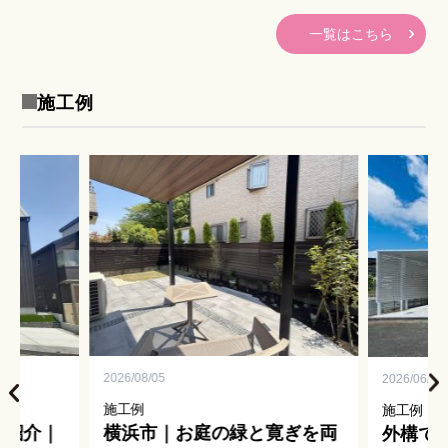
す！ 完成写真がこ […]
[…]
一覧はこちら
施工例
2026/08/05
2026/06/15
施工例
施工例
例紹介｜
横浜市｜お庭の緑と寛ぎを両
外構で