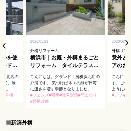
2026/05/23
2026/03/22
外構リフォーム
外構リフ
イルを使
横浜市｜お庭・外構まるごと
意外と
レードア
リフォーム タイルテラスで
アのお
作る家族の憩い空間
横浜北店の
こんにちは。グランド工房横浜北店の
こんにち
って、展
戸浦です。 気づけば木々の緑が日毎
す。 少
た。 ま
に濃さを増す季節となりました。 見
ようにな
+_+))
ト
外構
上げれば新緑が爽やかに揺れ、足元を
フェンス
照明
雑草対策
門まわり
ち遠しい
デッキ
寒さを乗り
見れば花壇には雑草がはびこり、、
外構改修
アのメン
は年末に
花々の芽吹きを嬉しく思いつつも、草
す。 汚
抜きに奮闘する今 […]
たらい […
新築外構