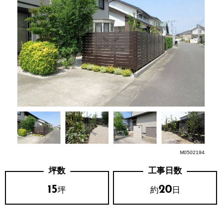
M0502194
坪数
工事日数
15
20
坪
約
日