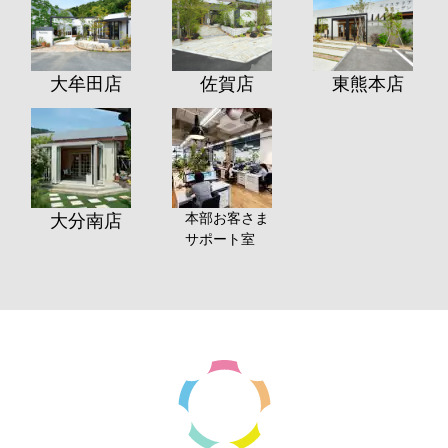
大牟田店
佐賀店
東熊本店
本部お客さま
大分南店
サポート室