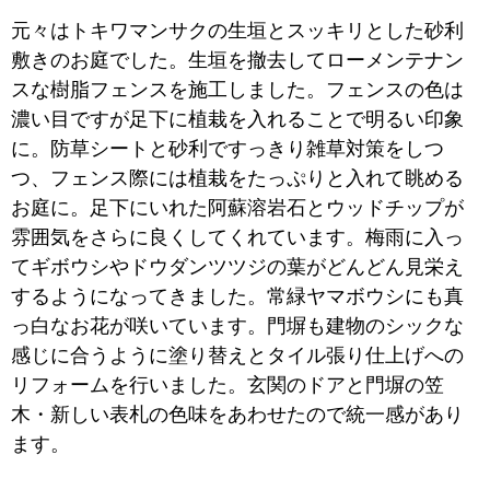
元々はトキワマンサクの生垣とスッキリとした砂利
敷きのお庭でした。生垣を撤去してローメンテナン
スな樹脂フェンスを施工しました。フェンスの色は
濃い目ですが足下に植栽を入れることで明るい印象
に。防草シートと砂利ですっきり雑草対策をしつ
つ、フェンス際には植栽をたっぷりと入れて眺める
お庭に。足下にいれた阿蘇溶岩石とウッドチップが
雰囲気をさらに良くしてくれています。梅雨に入っ
てギボウシやドウダンツツジの葉がどんどん見栄え
するようになってきました。常緑ヤマボウシにも真
っ白なお花が咲いています。門塀も建物のシックな
感じに合うように塗り替えとタイル張り仕上げへの
リフォームを行いました。玄関のドアと門塀の笠
木・新しい表札の色味をあわせたので統一感があり
ます。