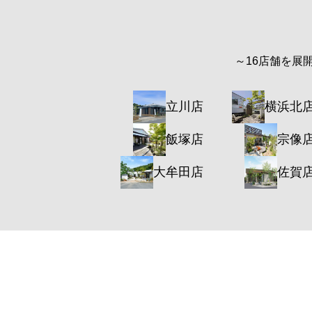
～16店舗を展
立川店
横浜北
飯塚店
宗像
大牟田店
佐賀