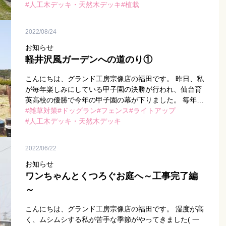
いた […]
人工木デッキ・天然木デッキ
植栽
2022/08/24
お知らせ
軽井沢風ガーデンへの道のり①
こんにちは、グランド工房宗像店の福田です。 昨日、私
が毎年楽しみにしている甲子園の決勝が行われ、仙台育
英高校の優勝で今年の甲子園の幕が下りました。 毎年感
じるのですが、高校野球は何が起こるか分からないとこ
雑草対策
ドッグラン
フェンス
ライトアップ
ろが一番面白い！ […]
人工木デッキ・天然木デッキ
2022/06/22
お知らせ
ワンちゃんとくつろぐお庭へ～工事完了編
～
こんにちは、グランド工房宗像店の福田です。 湿度が高
く、ムシムシする私が苦手な季節がやってきました( 一