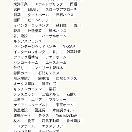
東洋工業
＃ポルドブリック
門塀
武内
目隠し
スロープアプローチ
新築
タクトホーム
日石ハウス
棚田
ビームベンチ
＃インターロッキング
砂利敷
西川
花壇
外壁塗装
積水ハウス
谷川建設
ユニバーサルホーム
ルシアスフェンス
ヴィンテージウッドベンチ
YKKAP
インターロッキング
香川
雑草対策
ブロック塀塗装
アエラホーム
センコーホーム
エースホーム
仕切り
コンクリート製枕木
隙間カバー
石貼りテラス
展示場紹介
駐車場
自然石テラス
オークス建設
健康住宅
キッチンガーデン
栗石
テラスエッジ
三協アルミ
石貼り
工事中
エリア
プランター
ケイアイスタービルド
東宝ホーム
美里建設
梁延長
木目調タイル
電動ゲート
テラス
YouTube動画
枕木
物置
西武不動産
香椎建設
トヨタホーム
エクステリア
レンガ角柱
オーバードア