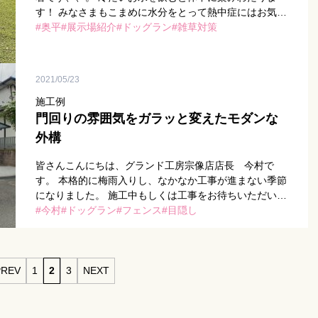
す！ みなさまもこまめに水分をとって熱中症にはお気を
付けください！！ さて、本日はご要望が多い人工芝をご
奥平
展示場紹介
ドッグラン
雑草対策
紹介致します。 […]
2021/05/23
施工例
門回りの雰囲気をガラッと変えたモダンな
外構
皆さんこんにちは、グランド工房宗像店店長 今村で
す。 本格的に梅雨入りし、なかなか工事が進まない季節
になりました。 施工中もしくは工事をお待ちいただいて
いる方にはご迷惑をお掛けいたしますが 何卒ご理解の程
今村
ドッグラン
フェンス
目隠し
よろしくお願いい […]
PREV
1
2
3
NEXT