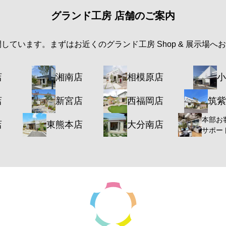
グランド工房 店舗のご案内
開しています。まずはお近くのグランド工房 Shop & 展示場へ
店
湘南店
相模原店
小
店
新宮店
西福岡店
筑紫
本部お
店
東熊本店
大分南店
サポー