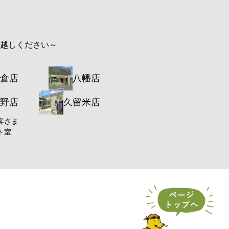
お越しください～
倉店
八幡店
野店
久留米店
客さま
ト室