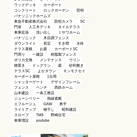
ウッドデッキ
カーポート
コンクリート
ロックガーデン
照明
パナソニックホームズ
東急不動産株式会社
防犯カメラ
SC
門扉
人工木デッキ
タイルテラス
車庫拡張
洗い出し
ミサワホーム
パナソニック
木目調フェンス
ダウンライト
剪定
すき間
水栓
テラス屋根
お庭
カーポートSC
門周り
一建設
樹脂製フェンス
ポリカ交換
メンテナンス
ウリン
物置き
ドッグラン
庭
砂利敷き
テラスSC
よかタウン
キンモクセイ
カーポート屋根
1台用
シャッターゲート
デザインフレーム
フェンス
ベンチ
西鉄ホーム
山本建設
一条工務店
ジューンベリー
熱線遮断
エフルージュ
GAW
奥平
ライトアップ
物干し
昭和建設
スロープ
TM9
野崎住宅
車庫増設
youtube