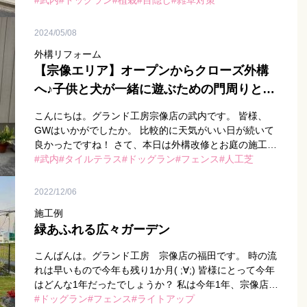
れとともにやってきてしまいました。 さて、本日はクロ
武内
ドッグラン
植栽
目隠し
雑草対策
ーズ外構への […]
2024/05/08
外構リフォーム
【宗像エリア】オープンからクローズ外構
へ♪子供と犬が一緒に遊ぶための門周りとお
庭
こんにちは。グランド工房宗像店の武内です。 皆様、
GWはいかがでしたか。 比較的に天気がいい日が続いて
良かったですね！ さて、本日は外構改修とお庭の施工を
させて頂いたT様邸のご紹介です！ 完成したのがこち
武内
タイルテラス
ドッグラン
フェンス
人工芝
ら！ 一緒に暮ら […]
2022/12/06
施工例
緑あふれる広々ガーデン
こんばんは。グランド工房 宗像店の福田です。 時の流
れは早いもので今年も残り1か月( ;∀;) 皆様にとって今年
はどんな1年だったでしょうか？ 私は今年1年、宗像店で
たくさんの素敵な外構・お庭をお客様と一緒に創らせて
ドッグラン
フェンス
ライトアップ