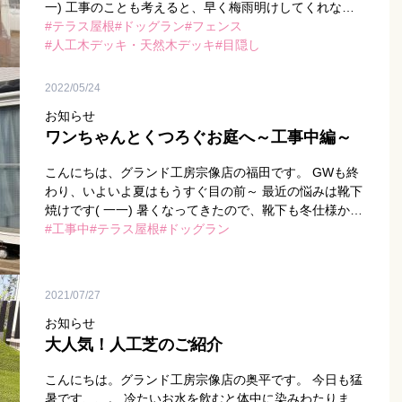
一) 工事のことも考えると、早く梅雨明けしてくれない
かな～と毎日思っています。 さて、本日は先日完成した
テラス屋根
ドッグラン
フェンス
福津市の現場 […]
人工木デッキ・天然木デッキ
目隠し
2022/05/24
お知らせ
ワンちゃんとくつろぐお庭へ～工事中編～
こんにちは、グランド工房宗像店の福田です。 GWも終
わり、いよいよ夏はもうすぐ目の前～ 最近の悩みは靴下
焼けです( 一一) 暑くなってきたので、靴下も冬仕様から
夏仕様の短いものに変えたのですが、現地調査に行くた
工事中
テラス屋根
ドッグラン
びに足の甲 […]
2021/07/27
お知らせ
大人気！人工芝のご紹介
こんにちは。グランド工房宗像店の奥平です。 今日も猛
暑です、、。 冷たいお水を飲むと体中に染みわたりま