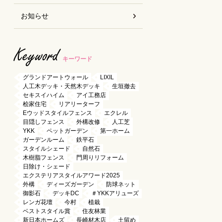
お知らせ
Keyword
キーワード
グランドアートウォール
LIXIL
人工木デッキ・天然木デッキ
生垣撤去
セキスイハイム
アイ工務店
桧家住宅
リアリーターフ
Eウッドスタイルフェンス
エクレル
目隠しフェンス
外構改修
人工芝
YKK
ペットガーデン
第一ホーム
ガーデンルーム
鉄平石
スタイルシェード
自然石
木樹脂フェンス
門周りリフォーム
日除け・シェード
エクステリアスタイルアワード2025
外構
ディーズガーデン
防球ネット
御影石
デッキDC
＃YKKアリューズ
レンガ花壇
今村
植栽
ベストスタイル賞
住友林業
新日本ホームズ
長崎材木店
土留め