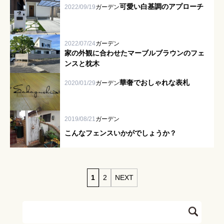
可愛い白基調のアプローチ
2022/09/19
ガーデン
お客様の声
スタッフブログ
2022/07/24
ガーデン
家の外観に合わせたマーブルブラウンのフェ
ンスと枕木
華奢でおしゃれな表札
2020/01/29
ガーデン
2019/08/21
ガーデン
こんなフェンスいかがでしょうか？
1
2
NEXT