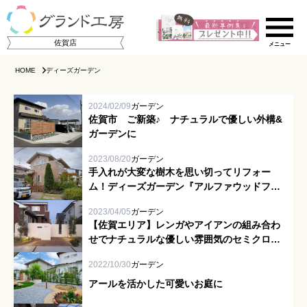
佐賀店
HOME
ディーズガーデン
2024/02/09
ガーデン
佐賀市 ご新築♪ ナチュラルで優しい外構&
ガーデンに
2023/08/20
ガーデン
手入れが大変な樹木を思い切ってリフォー
ム！ディーズガーデン『アルファウッドフェ
ご相談の流れ
ンス』とタカショー『格子フェンス』で叶え
2023/04/05
ガーデン
る快適なガーデンライフ｜佐賀市
店舗のご案内
【佐賀エリア】レンガやアイアンの組み合わ
せでナチュラルな優しい雰囲気のセミクロー
ズ外構へ
施工事例集
2022/10/30
ガーデン
アールを活かした可愛いお庭に
スタッフ紹介