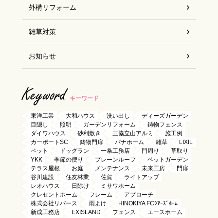
外構リフォーム
雑草対策
お知らせ
Keyword
キーワード
東洋工業
大和ハウス
洗い出し
ディーズガーデン
目隠し
照明
ガーデンリフォーム
鋳物フェンス
ダイワハウス
砂利敷き
三協立山アルミ
施工例
カーポートSC
鋳物門扉
パナホーム
雑草
LIXIL
ペット
ドッグラン
一条工務店
門周り
草取り
YKK
季節の便り
プレーンルーフ
ペットガーデン
テラス屋根
お庭
メンテナンス
未来工房
門扉
谷川建設
住友林業
佐賀
ライトアップ
レオハウス
日除け
ミサワホーム
クレセントホーム
フレーム
アプローチ
株式会社リバース
雨よけ
HINOKIYA FCｼｱｰｽﾞﾎｰﾑ
新成工務店
EXISLAND
フェンス
エースホーム