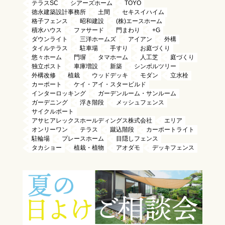
テラスSC
シアーズホーム
TOYO
徳永建築設計事務所
土間
セキスイハイム
格子フェンス
昭和建設
(株)エースホーム
積水ハウス
ファサード
門まわり
+G
ダウンライト
三洋ホームズ
アイアン
外構
タイルテラス
駐車場
手すり
お庭づくり
悠々ホーム
門塀
タマホーム
人工芝
庭づくり
独立ポスト
車庫増設
新築
シンボルツリー
外構改修
植栽
ウッドデッキ
モダン
立水栓
カーポート
ケイ・アイ・スタービルド
インターロッキング
ガーデンルーム・サンルーム
ガーデニング
浮き階段
メッシュフェンス
サイクルポート
アサヒアレックスホールディングス株式会社
エリア
オンリーワン
テラス
蹴込階段
カーポートライト
駐輪場
プレースホーム
目隠しフェンス
タカショー
植栽・植物
アオダモ
デッキフェンス