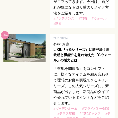
が目立ってきます。今回は、雨だ
れが気になる塗り壁のリメイク方
法をご紹介します。
#メンテナンス
#門塀
#ウォール
#動画
2021/10/14
外構 お庭
LIXIL『＋Gシリーズ』に新登場！高
級感と機能性を兼ね備えた『Gウォー
ル』の魅力とは
「敷地を間取る」をコンセプト
に、様々なアイテムを組み合わせ
て理想のお庭を実現できる＋Gシ
リーズ。この人気シリーズに、新
商品が出ました。新商品のタイプ
や優れているポイントなどをご紹
介します。
#ガーデンルーム
#プライバシー対策
#テラス屋根
#宅配ボックス
#テ