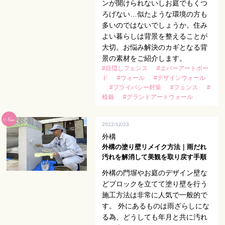
ンが開けられないしお庭でもくつ
ろげない…似たような環境の方も
多いのではないでしょうか。住み
よい暮らしは背景を整えることが
大切。お悩み解決のカギとなる背
景の素材をご紹介します。
#目隠しフェンス
#エバーアートボー
ド
#ウォール
#デザインウォール
#プライバシー対策
#フェンス
#
植栽
#グランドアートウォール
2022/12/23
外構
外構の塗り壁リメイク方法｜雨だれ
汚れを解消して美観を取り戻す手順
外構の門塀やお庭のデザイン壁な
どブロックを立てて塗り壁を行う
施工方法は非常に人気で一般的で
す。 外にあるものは雨ざらしにな
る為、どうしても年月と共に汚れ