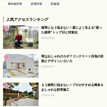
紫外線対策
節電対策
駐輪場
人気アクセスランキング
雑草にもう悩まない！庭によく生える“困っ
た雑草”トップ10と対策法
2020/06/09
実はおしゃれのカギ？コンクリート目地の役
割とデザインいろいろ
2019/11/13
もう雑草に悩まない！プロがすすめる簡単＆
おしゃれな防草施工
2019/11/19