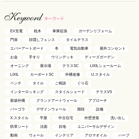
EV充電
枕木
車庫拡張
ガーデンリフォーム
門扉
目隠しフェンス
タイルテラス
エバーアートボード
冬
電気自動車
屋外コンセント
お金
手すり
ウリンデッキ
ディーズガーデン
オーニング
展示場
テラスSC
LIXILショールーム
LIXIL
カーポートSC
外構改修
U.スタイル
ベンチ
タイル
ご相談
ぐり石
インターロッキング
スタイルシェード
テラスVS
新築外構
グランドアートウォール
アプローチ
パーゴラ
デザインウォール
階段
設備
X.スタイル
平屋
中古住宅
外壁塗装
洗い出し
防草シート
法面
目地
ユニバーサルデザイン
動画
ウォール
インテリア
アロマオイル
ハーブ