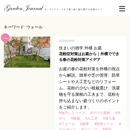
キーワード: ウォール
2026/03/06
住まいの雑学 外構 お庭
花粉症対策はお庭から｜外構ででき
る春の花粉対策アイデア
お庭の春の花粉対策を外構の視点
から解説。雑草や芝の管理、防草
シートや人工芝などのリフォー
ム、花粉の少ない植栽選び、洗濯
物を守る屋根の工夫まで、花粉を
持ち込まない庭づくりのポイント
をご紹介します。
#物干しスペース
#テラス屋根
#水
やり
#植栽
#人工芝
#落ち葉
#ウォール
#雑草
#防草シート
#
カーポート
#フェンス
#芝生