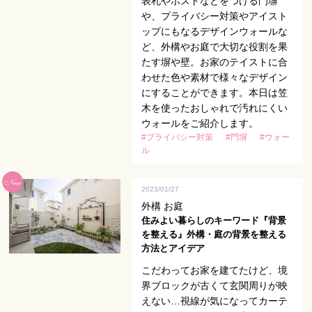
表札やポストなどをつける門塀
や、プライバシー対策やアイスト
ップにもなるデザインウォールな
ど、外構やお庭で大切な役割を果
たす塀や壁。お家のテイストに合
わせた色や素材で様々なデザイン
にすることができます。本日は笠
木を使ったおしゃれで汚れにくい
ウォールをご紹介します。
#プライバシー対策
#門塀
#ウォー
ル
2023/01/27
外構 お庭
住みよい暮らしのキーワード『背景
を整える』外構・庭の背景を整える
方法とアイデア
こだわってお家を建てたけど、境
界ブロックが古くて玄関周りが映
えない…視線が気になってカーテ