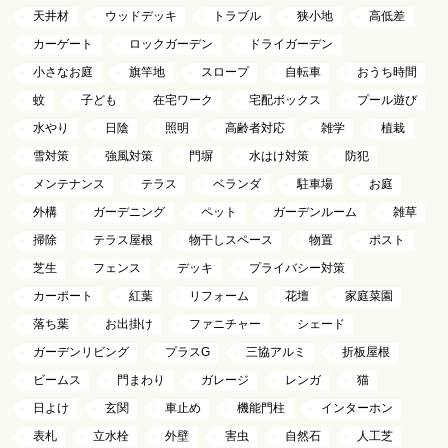
天井材
ウッドデッキ
トラブル
狭小地
高低差
カーゲート
ロックガーデン
ドライガーデン
小さなお庭
旗竿地
スロープ
自転車
おうち時間
蚊
子ども
在宅ワーク
宅配ボックス
プール遊び
水やり
日陰
照明
高齢者対応
雑学
植栽
雪対策
強風対策
門塀
水はけ対策
防犯
メンテナンス
テラス
ベランダ
駐車場
お庭
外構
ガーデニング
ペット
ガーデンルーム
雑草
掃除
テラス屋根
物干しスペース
物置
ポスト
芝生
フェンス
デッキ
プライバシー対策
カーポート
紅葉
リフォーム
花壇
家庭菜園
落ち葉
お出掛け
ファニチャー
シェード
ガーデンリビング
プラスG
三協アルミ
折板屋根
ビームス
門まわり
ガレージ
レンガ
猫
日よけ
玄関
車止め
機能門柱
インターホン
表札
立水栓
外壁
害虫
自然石
人工芝