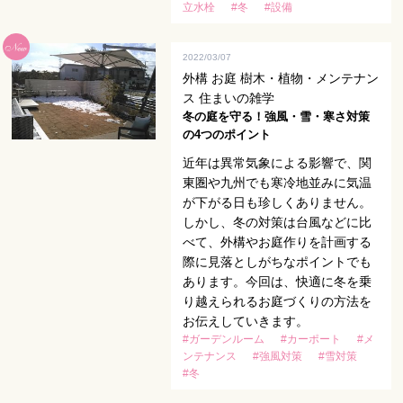
立水栓
#冬
#設備
2022/03/07
外構 お庭 樹木・植物・メンテナン
ス 住まいの雑学
冬の庭を守る！強風・雪・寒さ対策
の4つのポイント
近年は異常気象による影響で、関
東圏や九州でも寒冷地並みに気温
が下がる日も珍しくありません。
しかし、冬の対策は台風などに比
べて、外構やお庭作りを計画する
際に見落としがちなポイントでも
あります。今回は、快適に冬を乗
り越えられるお庭づくりの方法を
お伝えしていきます。
#ガーデンルーム
#カーポート
#メ
ンテナンス
#強風対策
#雪対策
#冬