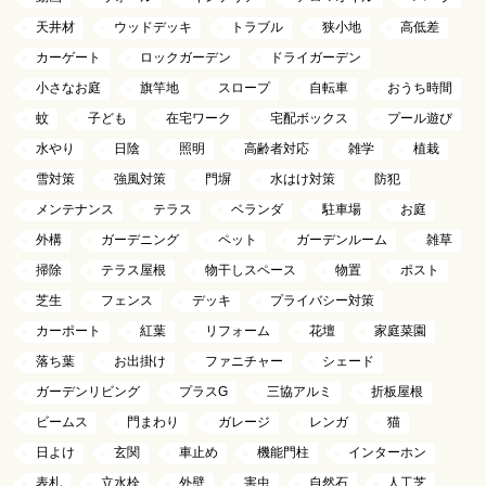
天井材
ウッドデッキ
トラブル
狭小地
高低差
カーゲート
ロックガーデン
ドライガーデン
小さなお庭
旗竿地
スロープ
自転車
おうち時間
蚊
子ども
在宅ワーク
宅配ボックス
プール遊び
水やり
日陰
照明
高齢者対応
雑学
植栽
雪対策
強風対策
門塀
水はけ対策
防犯
メンテナンス
テラス
ベランダ
駐車場
お庭
外構
ガーデニング
ペット
ガーデンルーム
雑草
掃除
テラス屋根
物干しスペース
物置
ポスト
芝生
フェンス
デッキ
プライバシー対策
カーポート
紅葉
リフォーム
花壇
家庭菜園
落ち葉
お出掛け
ファニチャー
シェード
ガーデンリビング
プラスG
三協アルミ
折板屋根
ビームス
門まわり
ガレージ
レンガ
猫
日よけ
玄関
車止め
機能門柱
インターホン
表札
立水栓
外壁
害虫
自然石
人工芝