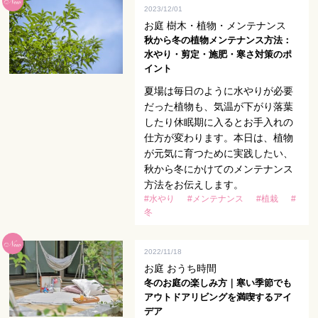
2023/12/01
お庭 樹木・植物・メンテナンス
秋から冬の植物メンテナンス方法：
水やり・剪定・施肥・寒さ対策のポ
イント
夏場は毎日のように水やりが必要
だった植物も、気温が下がり落葉
したり休眠期に入るとお手入れの
仕方が変わります。本日は、植物
が元気に育つために実践したい、
秋から冬にかけてのメンテナンス
方法をお伝えします。
#水やり
#メンテナンス
#植栽
#
冬
2022/11/18
お庭 おうち時間
冬のお庭の楽しみ方｜寒い季節でも
アウトドアリビングを満喫するアイ
デア