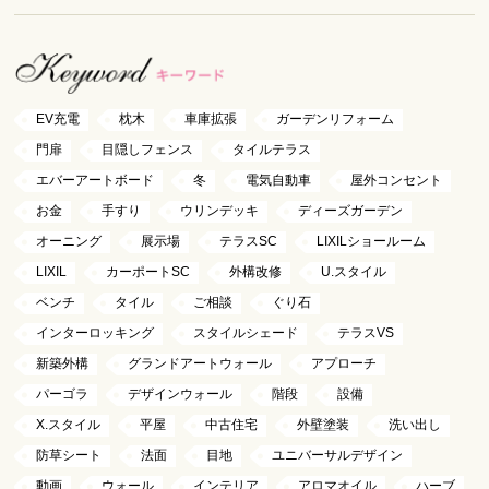
EV充電
枕木
車庫拡張
ガーデンリフォーム
門扉
目隠しフェンス
タイルテラス
エバーアートボード
冬
電気自動車
屋外コンセント
お金
手すり
ウリンデッキ
ディーズガーデン
オーニング
展示場
テラスSC
LIXILショールーム
LIXIL
カーポートSC
外構改修
U.スタイル
ベンチ
タイル
ご相談
ぐり石
インターロッキング
スタイルシェード
テラスVS
新築外構
グランドアートウォール
アプローチ
パーゴラ
デザインウォール
階段
設備
X.スタイル
平屋
中古住宅
外壁塗装
洗い出し
防草シート
法面
目地
ユニバーサルデザイン
動画
ウォール
インテリア
アロマオイル
ハーブ