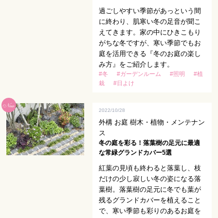
過ごしやすい季節があっという間
に終わり、肌寒い冬の足音が聞こ
えてきます。家の中にひきこもり
がちな冬ですが、寒い季節でもお
庭を活用できる『冬のお庭の楽し
み方』をご紹介します。
#冬
#ガーデンルーム
#照明
#植
栽
#日よけ
2022/10/28
外構 お庭 樹木・植物・メンテナン
ス
冬の庭を彩る！落葉樹の足元に最適
な常緑グランドカバー5選
紅葉の見頃も終わると落葉し、枝
だけの少し寂しい冬の姿になる落
葉樹。落葉樹の足元に冬でも葉が
残るグランドカバーを植えること
で、寒い季節も彩りのあるお庭を