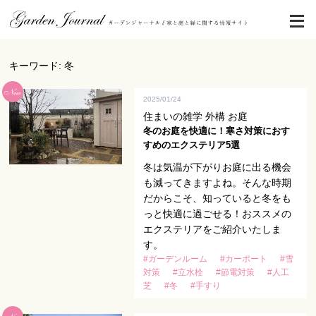
キーワード: 冬
2025/01/24
住まいの雑学 外構 お庭
冬のお庭を快適に！寒さ対策におす
すめのエクステリア5選
冬は気温が下がりお庭に出る機会
も減ってきますよね。そんな時期
だからこそ、知っていると冬をも
っと快適に過ごせる！おススメの
エクステリアをご紹介いたしま
す。
#ガーデンルーム
#カーポート
#雪
対策
#立水栓
#節電対策
#人工
芝
#冬
#手すり