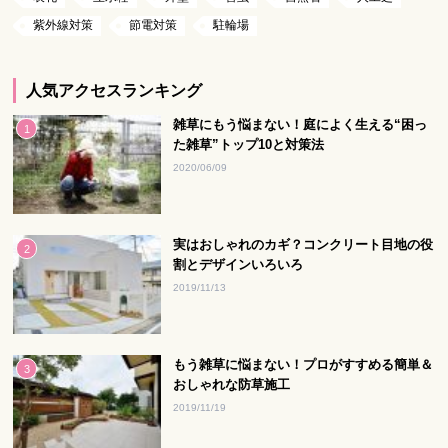
紫外線対策
節電対策
駐輪場
人気アクセスランキング
雑草にもう悩まない！庭によく生える“困っ
た雑草”トップ10と対策法
2020/06/09
実はおしゃれのカギ？コンクリート目地の役
割とデザインいろいろ
2019/11/13
もう雑草に悩まない！プロがすすめる簡単＆
おしゃれな防草施工
2019/11/19