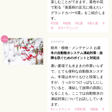
楽しむことができます。葉色や花
で彩る『落葉樹の足元に植えたい
グランドカバー5選』をご紹介しま
す。
#日陰
#植栽
#紅葉
#落ち葉
#
冬
#ガーデニング
2022/03/22
樹木・植物・メンテナンス お庭
冬の自動散水システム凍結対策：故
障を防ぐためのポイントと対処法
暑い夏場でも水まきの作業いらず
で、とても便利な自動散水システ
ム。冬場は水やりもひと段落しま
すが、うっかりつけっぱなしにし
ていると、凍結して故障の原因に
なることも。ここでは自動散水の
凍結対策についてお話ししていき
ます。
#メンテナンス
#雪対策
#植栽
#