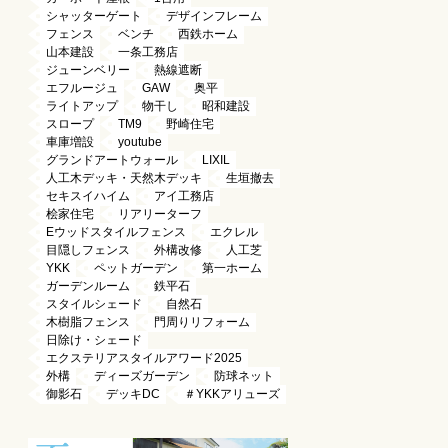
シャッターゲート
デザインフレーム
フェンス
ベンチ
西鉄ホーム
山本建設
一条工務店
ジューンベリー
熱線遮断
エフルージュ
GAW
奥平
ライトアップ
物干し
昭和建設
スロープ
TM9
野崎住宅
車庫増設
youtube
グランドアートウォール
LIXIL
人工木デッキ・天然木デッキ
生垣撤去
セキスイハイム
アイ工務店
桧家住宅
リアリーターフ
Eウッドスタイルフェンス
エクレル
目隠しフェンス
外構改修
人工芝
YKK
ペットガーデン
第一ホーム
ガーデンルーム
鉄平石
スタイルシェード
自然石
木樹脂フェンス
門周りリフォーム
日除け・シェード
エクステリアスタイルアワード2025
外構
ディーズガーデン
防球ネット
御影石
デッキDC
＃YKKアリューズ