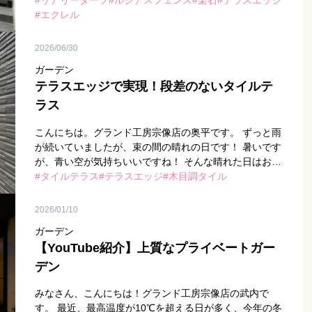
ール」でも聴こうかな、、。懐かしくもありちょっと涼
リアリーターフ
ルシアスフェンス
栗石
テラスエッジ
しくもなるおスス […]
エクレル
2026/06/30
ガーデン
テラスエッジで実現！段差のないタイルテ
ラス
こんにちは。グランド工房宗像店の奥平です。 ずっと雨
が続いていましたが、束の間の晴れの日です！ 暑いです
が、青い空が気持ちいいですね！ そんな晴れた日はお外
でくつろいだりご飯食べたりもいいですね。 今回は、た
タイルテラス
テラスエッジ
木目調タイル
まにご相談を […]
2026/01/10
ガーデン
【YouTube紹介】上質なプライベートガー
デン
みなさん、こんにちは！グランド工房宗像店の武内で
す。 最近、最高温度が10℃を超える日が多く、今年の冬