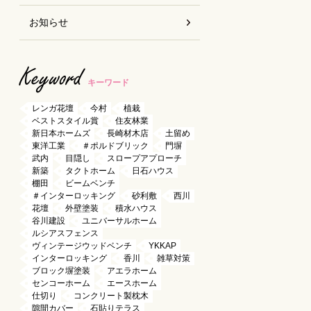
お知らせ
Keyword
キーワード
レンガ花壇
今村
植栽
ベストスタイル賞
住友林業
新日本ホームズ
長崎材木店
土留め
東洋工業
＃ポルドブリック
門塀
武内
目隠し
スロープアプローチ
新築
タクトホーム
日石ハウス
棚田
ビームベンチ
＃インターロッキング
砂利敷
西川
花壇
外壁塗装
積水ハウス
谷川建設
ユニバーサルホーム
ルシアスフェンス
ヴィンテージウッドベンチ
YKKAP
インターロッキング
香川
雑草対策
ブロック塀塗装
アエラホーム
センコーホーム
エースホーム
仕切り
コンクリート製枕木
隙間カバー
石貼りテラス