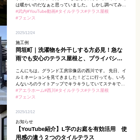
は暖かいのだなぁと思っていました。 しかし調べてみる
と、福岡の１月の最高温度の平均は11℃前後でした。 毎
武内
YouTube動画
タイルテラス
テラス屋根
年、経験して […]
フェンス
2025/12/24
施工例
岡垣町｜洗濯物を外干しする方必見！急な
雨でも安心のテラス屋根と、プライバシー
確保の目隠しフェンス
こんにちは。グランド工房宗像店の西川です。 先日、イ
ルミネーションを見てきました！どこに行っても、いろ
んないろのライトアップでキラキラしていてステキでし
た
アエラホーム
どこに行っても色んなイルミネーションがあり、つ
西川
タイルテラス
テラス屋根
いつい足を止めて […]
フェンス
2025/12/12
お知らせ
【YouTube紹介】L字のお庭を有効活用 使
用感の違う２つのタイルテラス