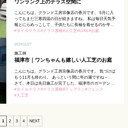
ワンランク上のテラス空間に
こんにちは。グランド工房宗像店の香川です。 5月に入
ってもまだ三寒四温の日が続きますね。 私は毎日天気予
報とにらめっこして、子供たちに長袖を着せるのか半袖
を着せるのか悩んでいます(汗) さて、本日は先日施工が
タイルテラス
テラス屋根
人工芝
LIXIL
お庭
完了した、宗 […]
2024/11/27
施工例
福津市｜ワンちゃんも嬉しい人工芝のお庭
こんにちは。グランド工房宗像店の香川です。 気づけば
もう11月も終わり。 あっという間に年の瀬ですね～…
さて、本日は先日施工が完了した、福津市のガーデン工
事をされたK様邸のご紹介です！ 完成写真がこちら 雑草
タイルテラス
テラス屋根
ドッグラン
フェンス
対策に人工 […]
人工芝
1
2
3
4
NEXT