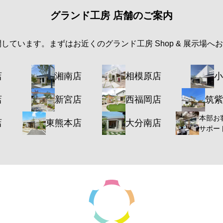
グランド工房 店舗のご案内
開しています。まずはお近くのグランド工房 Shop & 展示場へ
店
湘南店
相模原店
小
店
新宮店
西福岡店
筑紫
本部お
店
東熊本店
大分南店
サポー