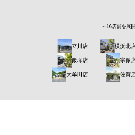
～16店舗を展
立川店
横浜北
飯塚店
宗像
大牟田店
佐賀