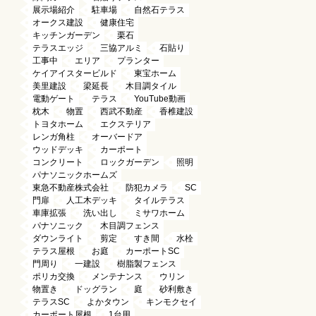
展示場紹介
駐車場
自然石テラス
オークス建設
健康住宅
キッチンガーデン
栗石
テラスエッジ
三協アルミ
石貼り
工事中
エリア
プランター
ケイアイスタービルド
東宝ホーム
美里建設
梁延長
木目調タイル
電動ゲート
テラス
YouTube動画
枕木
物置
西武不動産
香椎建設
トヨタホーム
エクステリア
レンガ角柱
オーバードア
ウッドデッキ
カーポート
コンクリート
ロックガーデン
照明
パナソニックホームズ
東急不動産株式会社
防犯カメラ
SC
門扉
人工木デッキ
タイルテラス
車庫拡張
洗い出し
ミサワホーム
パナソニック
木目調フェンス
ダウンライト
剪定
すき間
水栓
テラス屋根
お庭
カーポートSC
門周り
一建設
樹脂製フェンス
ポリカ交換
メンテナンス
ウリン
物置き
ドッグラン
庭
砂利敷き
テラスSC
よかタウン
キンモクセイ
カーポート屋根
1台用