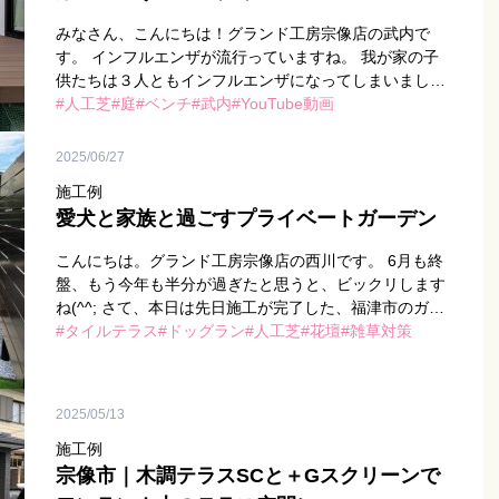
みなさん、こんにちは！グランド工房宗像店の武内で
す。 インフルエンザが流行っていますね。 我が家の子
供たちは３人ともインフルエンザになってしまいまし
た。 上の子と下の子はぐったりしていたのに、真ん中の
人工芝
庭
ベンチ
武内
YouTube動画
子だけは声だけガサガ […]
2025/06/27
施工例
愛犬と家族と過ごすプライベートガーデン
こんにちは。グランド工房宗像店の西川です。 6月も終
盤、もう今年も半分が過ぎたと思うと、ビックリします
ね(^^; さて、本日は先日施工が完了した、福津市のガー
デン工事をされたＫ様邸のご紹介です！ 完成写真がこち
タイルテラス
ドッグラン
人工芝
花壇
雑草対策
ら 今回は […]
2025/05/13
施工例
宗像市｜木調テラスSCと＋Gスクリーンで