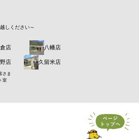
お越しください～
倉店
八幡店
野店
久留米店
客さま
ト室